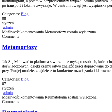
harmonogram, a potem w bezproblemowy wyjazd. Strona prowadzi czyte
po transport i lokalne zwyczaje. W centrum uwagi jest wyspiarska pe
Categories:
Blog
08
styczeń
admin
Możliwość komentowania
Metamorfozy
została wyłączona
Comments
Metamorfozy
Jak Się Malować to platforma stworzone z myślą o osobach, które chc
doświadczonych, dzięki czemu łatwo znaleźć treści dopasowane do doś
przy Twojej urodzie, znajdziesz tu konkretne rozwiązania i klarown
Categories:
Blog
07
styczeń
admin
Możliwość komentowania
Reumatologia
została wyłączona
Comments