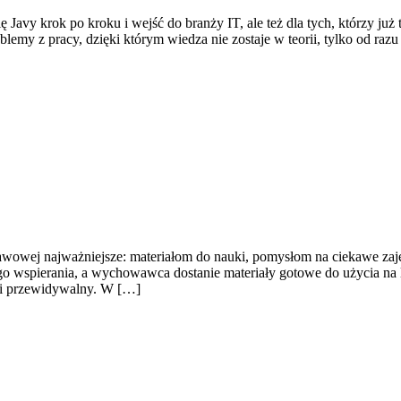
ię Javy krok po kroku i wejść do branży IT, ale też dla tych, którzy j
lemy z pracy, dzięki którym wiedza nie zostaje w teorii, tylko od razu
tawowej najważniejsze: materiałom do nauki, pomysłom na ciekawe zaj
 wspierania, a wychowawca dostanie materiały gotowe do użycia na lekc
y i przewidywalny. W […]