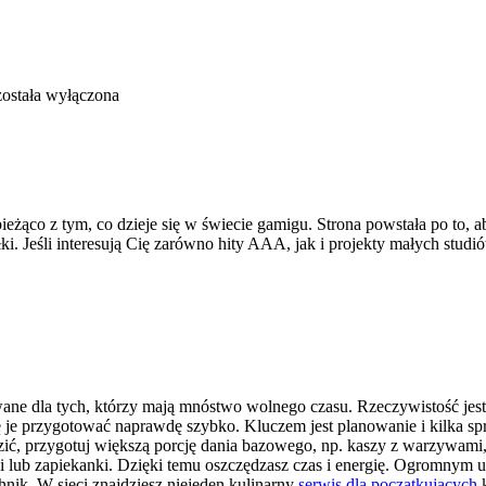
ostała wyłączona
ieżąco z tym, co dzieje się w świecie gamigu. Strona powstała po to, a
łki. Jeśli interesują Cię zarówno hity AAA, jak i projekty małych stud
ne dla tych, którzy mają mnóstwo wolnego czasu. Rzeczywistość jest 
 się je przygotować naprawdę szybko. Kluczem jest planowanie i kilk
ądzić, przygotuj większą porcję dania bazowego, np. kaszy z warzywa
i lub zapiekanki. Dzięki temu oszczędzasz czas i energię. Ogromnym uł
ik. W sieci znajdziesz niejeden kulinarny
serwis dla początkujących
k