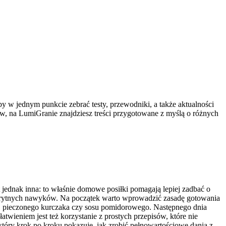
by w jednym punkcie zebrać testy, przewodniki, a także aktualności
iów, na LumiGranie znajdziesz treści przygotowane z myślą o różnych
jednak inna: to właśnie domowe posiłki pomagają lepiej zadbać o
a sprytnych nawyków. Na początek warto wprowadzić zasadę gotowania
mi, pieczonego kurczaka czy sosu pomidorowego. Następnego dnia
atwieniem jest też korzystanie z prostych przepisów, które nie
tóry krok po kroku pokazuje, jak zrobić pełnowartościowe dania z