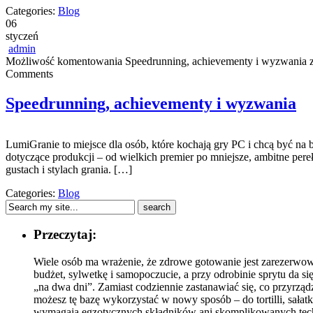
Categories:
Blog
06
styczeń
admin
Możliwość komentowania
Speedrunning, achievementy i wyzwania
z
Comments
Speedrunning, achievementy i wyzwania
LumiGranie to miejsce dla osób, które kochają gry PC i chcą być na b
dotyczące produkcji – od wielkich premier po mniejsze, ambitne pere
gustach i stylach grania. […]
Categories:
Blog
Przeczytaj:
Wiele osób ma wrażenie, że zdrowe gotowanie jest zarezerwowa
budżet, sylwetkę i samopoczucie, a przy odrobinie sprytu da
„na dwa dni”. Zamiast codziennie zastanawiać się, co przyrz
możesz tę bazę wykorzystać w nowy sposób – do tortilli, sałatk
wymagają egzotycznych składników ani skomplikowanych techn