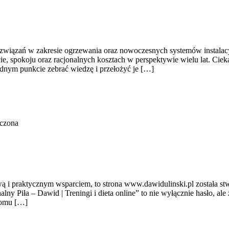
ozwiązań w zakresie ogrzewania oraz nowoczesnych systemów instalacy
 spokoju oraz racjonalnych kosztach w perspektywie wielu lat. Ciekawe
 jednym punkcie zebrać wiedzę i przełożyć je […]
ączona
iową i praktycznym wsparciem, to strona www.dawidulinski.pl została st
nalny Piła – Dawid | Treningi i dieta online” to nie wyłącznie hasło, al
domu […]