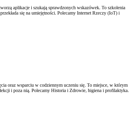
uż tworzą aplikacje i szukają sprawdzonych wskazówek. To szkolenia
 przekłada się na umiejętności. Polecamy Internet Rzeczy (IoT) i
ęcia oraz wsparciu w codziennym uczeniu się. To miejsce, w którym
ji i poza nią. Polecamy Historia i Zdrowie, higiena i profilaktyka.