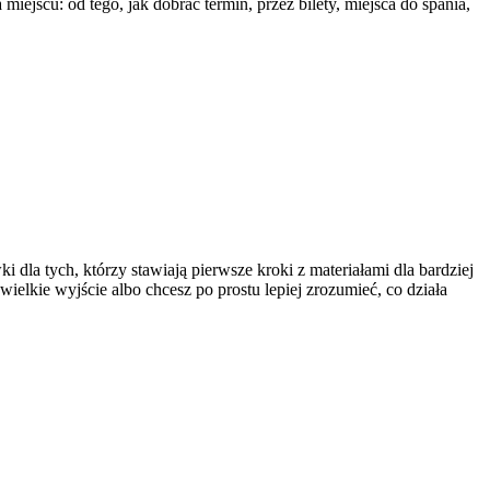
jscu: od tego, jak dobrać termin, przez bilety, miejsca do spania,
dla tych, którzy stawiają pierwsze kroki z materiałami dla bardziej
ielkie wyjście albo chcesz po prostu lepiej zrozumieć, co działa