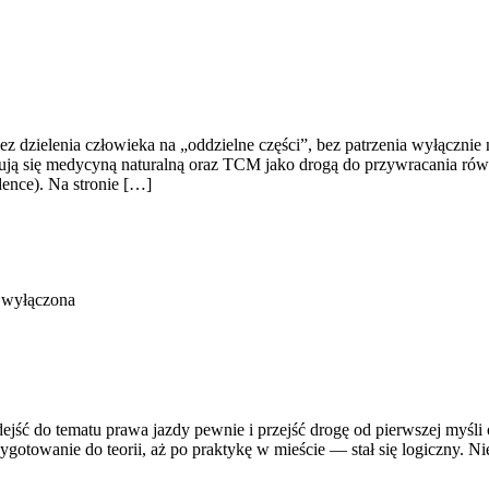
bez dzielenia człowieka na „oddzielne części”, bez patrzenia wyłącznie
resują się medycyną naturalną oraz TCM jako drogą do przywracania ró
dence). Na stronie […]
 wyłączona
jść do tematu prawa jazdy pewnie i przejść drogę od pierwszej myśli o
gotowanie do teorii, aż po praktykę w mieście — stał się logiczny. Ni