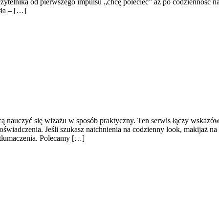
lnika od pierwszego impulsu „chcę polecieć” aż po codzienność na mie
rła – […]
ą nauczyć się wizażu w sposób praktyczny. Ten serwis łączy wskazówki 
wiadczenia. Jeśli szukasz natchnienia na codzienny look, makijaż na w
e tłumaczenia. Polecamy […]