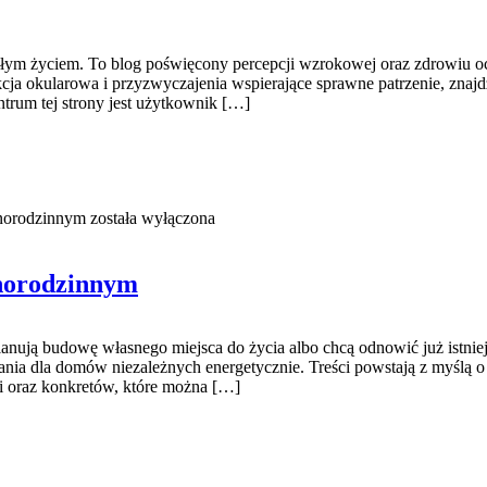
kłym życiem. To blog poświęcony percepcji wzrokowej oraz zdrowiu oc
orekcja okularowa i przyzwyczajenia wspierające sprawne patrzenie, zna
ntrum tej strony jest użytkownik […]
dnorodzinnym
została wyłączona
dnorodzinnym
anują budowę własnego miejsca do życia albo chcą odnowić już istniej
ania dla domów niezależnych energetycznie. Treści powstają z myślą o
ji oraz konkretów, które można […]