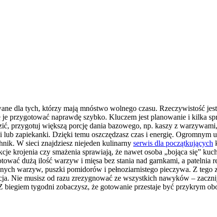
ne dla tych, którzy mają mnóstwo wolnego czasu. Rzeczywistość jest 
 się je przygotować naprawdę szybko. Kluczem jest planowanie i kilk
ądzić, przygotuj większą porcję dania bazowego, np. kaszy z warzywa
i lub zapiekanki. Dzięki temu oszczędzasz czas i energię. Ogromnym uł
ik. W sieci znajdziesz niejeden kulinarny
serwis dla początkujących
k
cje krojenia czy smażenia sprawiają, że nawet osoba „bojąca się” kuchn
tować dużą ilość warzyw i mięsa bez stania nad garnkami, a patelnia re
nych warzyw, puszki pomidorów i pełnoziarnistego pieczywa. Z tego 
rfekcja. Nie musisz od razu zrezygnować ze wszystkich nawyków – zac
Z biegiem tygodni zobaczysz, że gotowanie przestaje być przykrym obo