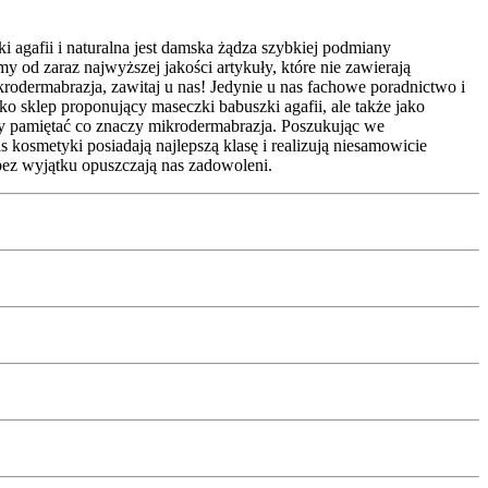
agafii i naturalna jest damska żądza szybkiej podmiany
od zaraz najwyższej jakości artykuły, które nie zawierają
krodermabrazja, zawitaj u nas! Jedynie u nas fachowe poradnictwo i
o sklep proponujący maseczki babuszki agafii, ale także jako
my pamiętać co znaczy mikrodermabrazja. Poszukując we
kosmetyki posiadają najlepszą klasę i realizują niesamowicie
bez wyjątku opuszczają nas zadowoleni.