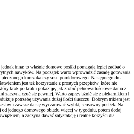
jednak inna: to właśnie domowe posiłki pomagają lepiej zadbać o
a sprytnych nawyków. Na początek warto wprowadzić zasadę gotowania
mi, pieczonego kurczaka czy sosu pomidorowego. Następnego dnia
atwieniem jest też korzystanie z prostych przepisów, które nie
tóry krok po kroku pokazuje, jak zrobić pełnowartościowe dania z
i zaczyna czuć się pewniej. Warto zaprzyjaźnić się z piekarnikiem i
dukuje potrzebę używania dużej ilości tłuszczu. Dobrym trikiem jest
zestawu zawsze da się wyczarować szybki, sensowny posiłek. Na
znij od jednego domowego obiadu więcej w tygodniu, potem dodaj
wiązkiem, a zaczyna dawać satysfakcję i realne korzyści dla