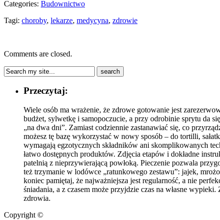
Categories:
Budownictwo
Tagi:
choroby
,
lekarze
,
medycyna
,
zdrowie
Comments are closed.
Przeczytaj:
Wiele osób ma wrażenie, że zdrowe gotowanie jest zarezerwowa
budżet, sylwetkę i samopoczucie, a przy odrobinie sprytu da
„na dwa dni”. Zamiast codziennie zastanawiać się, co przyrz
możesz tę bazę wykorzystać w nowy sposób – do tortilli, sałatk
wymagają egzotycznych składników ani skomplikowanych techn
łatwo dostępnych produktów. Zdjęcia etapów i dokładne instruk
patelnią z nieprzywierającą powłoką. Pieczenie pozwala przygo
też trzymanie w lodówce „ratunkowego zestawu”: jajek, mrożo
koniec pamiętaj, że najważniejsza jest regularność, a nie pe
śniadania, a z czasem może przyjdzie czas na własne wypieki. 
zdrowia.
Copyright ©