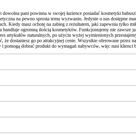
dowolna pani powinna w swojej łazience posiadać kosmetyki babuszki 
yczna na pewno sprosta temu wyzwaniu. Jedynie u nas dostępne mamy 
ch. Kiedy masz ochotę na zabieg z rezultatem, jaki zapewnia tylko mi
rma handluje ogromną ilością kosmetyków. Funkcjonujemy nie zawsze jak
kres artykułów naturalnych, po użyciu wyżej wymienionych przestaje
 dostaniesz go po atrakcyjnej cenie. Wszystkie oferowane przez nas 
rmy i pomogą dobrać produkt do wymagań nabywców, więc nasi klienci 