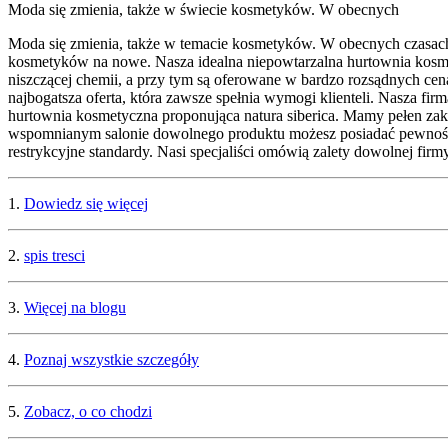
Moda się zmienia, także w świecie kosmetyków. W obecnych
Moda się zmienia, także w temacie kosmetyków. W obecnych czasach 
kosmetyków na nowe. Nasza idealna niepowtarzalna hurtownia kosmet
niszczącej chemii, a przy tym są oferowane w bardzo rozsądnych cena
najbogatsza oferta, która zawsze spełnia wymogi klienteli. Nasza fi
hurtownia kosmetyczna proponująca natura siberica. Mamy pełen za
wspomnianym salonie dowolnego produktu możesz posiadać pewność, że
restrykcyjne standardy. Nasi specjaliści omówią zalety dowolnej fi
1.
Dowiedz się więcej
2.
spis tresci
3.
Więcej na blogu
4.
Poznaj wszystkie szczegóły
5.
Zobacz, o co chodzi