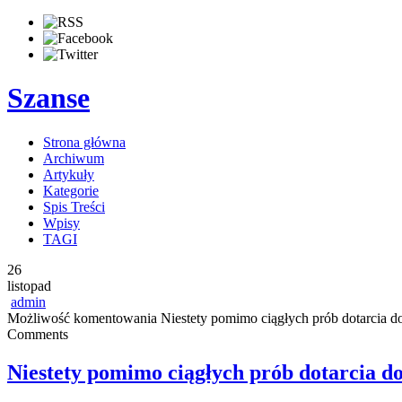
Szanse
Strona główna
Archiwum
Artykuły
Kategorie
Spis Treści
Wpisy
TAGI
26
listopad
admin
Możliwość komentowania
Niestety pomimo ciągłych prób dotarcia do
Comments
Niestety pomimo ciągłych prób dotarcia do